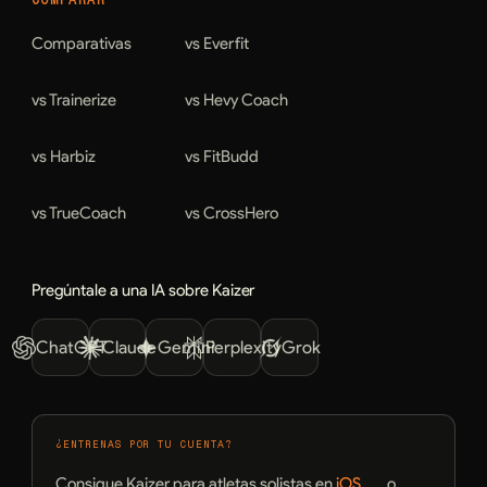
Comparativas
vs Everfit
vs Trainerize
vs Hevy Coach
vs Harbiz
vs FitBudd
vs TrueCoach
vs CrossHero
Pregúntale a una IA sobre Kaizer
ChatGPT
Claude
Gemini
Perplexity
Grok
¿ENTRENAS POR TU CUENTA?
Consigue Kaizer para atletas solistas en
iOS
o