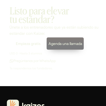
Listo para elevar
tu estándar?
Únete a los entrenadores que ya están subiendo su
estándar con Kaizer.
Empieza gratis
Agenda una llamada
USD 0 · Hasta 3 alumnos
Pregúntanos por WhatsApp
Te respondemos los fundadores.