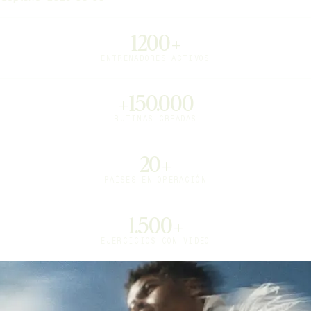
1200+
ENTRENADORES ACTIVOS
+150.000
RUTINAS CREADAS
20+
PAÍSES EN OPERACIÓN
1.500+
EJERCICIOS CON VIDEO