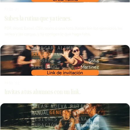
PASO 01
Subes la rutina que ya tienes.
PDF, Word, Excel, CSV, texto o una foto. Kaizer lee los ejercicios, las
series y las cargas, y tú corriges lo que haga falta.
AGREGAR ALUMNO
MANUAL
RÁPIDO
NOMBRE
Sofía
APELLIDO
Martínez
Link de invitación
PASO 02
Invitas a tus alumnos con un link.
CREAR NUEVA RUTINA
MANUAL
GENERAR CON IA
SESIONES / SEMANA
4
DURACIÓN
8 semanas