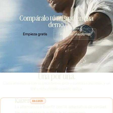
Compáralo tú mismo en una
demo.
Empieza gratis
Agenda una demo
Una por una.
Cada alternativa con su pitch breve, pros y contras concretos, y un
link a más detalle cuando aplica.
Kaizer
KAIZER
01
La alternativa a Everfit con IA adaptativa de verdad.
No solo genera la rutina: la re-programa