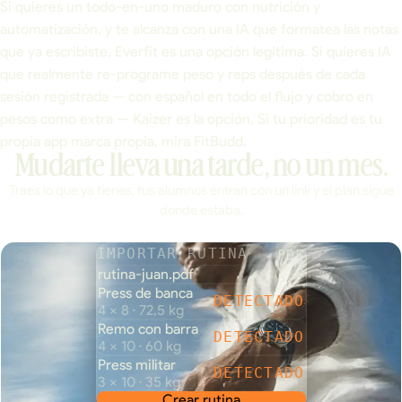
Si quieres un todo-en-uno maduro con nutrición y
automatización, y te alcanza con una IA que formatea las notas
que ya escribiste, Everfit es una opción legítima. Si quieres IA
que realmente re-programe peso y reps después de cada
sesión registrada — con español en todo el flujo y cobro en
pesos como extra — Kaizer es la opción. Si tu prioridad es tu
propia app marca propia, mira FitBudd.
Mudarte lleva una tarde, no un mes.
Traes lo que ya tienes, tus alumnos entran con un link y el plan sigue
donde estaba.
PDF
IMPORTAR RUTINA
rutina-juan.pdf
240 KB
Press de banca
DETECTADO
4 × 8 · 72,5 kg
Remo con barra
DETECTADO
4 × 10 · 60 kg
Press militar
DETECTADO
3 × 10 · 35 kg
Crear rutina