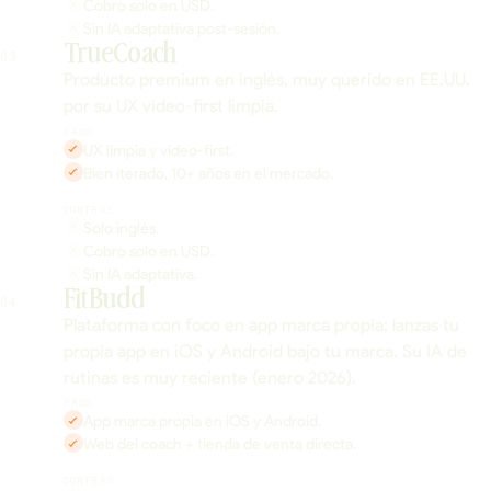
Cobro solo en USD.
Sin IA adaptativa post-sesión.
TrueCoach
03
Producto premium en inglés, muy querido en EE.UU.
por su UX video-first limpia.
PROS
UX limpia y video-first.
Bien iterado, 10+ años en el mercado.
CONTRAS
Solo inglés.
Cobro solo en USD.
Sin IA adaptativa.
FitBudd
04
Plataforma con foco en app marca propia: lanzas tu
propia app en iOS y Android bajo tu marca. Su IA de
rutinas es muy reciente (enero 2026).
PROS
App marca propia en iOS y Android.
Web del coach + tienda de venta directa.
CONTRAS