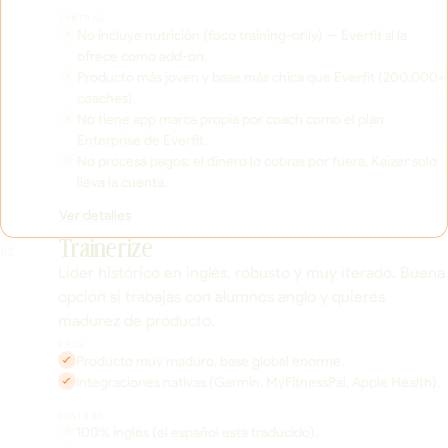
CONTRAS
No incluye nutrición (foco training-only) — Everfit sí la
ofrece como add-on.
Producto más joven y base más chica que Everfit (200.000+
coaches).
No tiene app marca propia por coach como el plan
Enterprise de Everfit.
No procesa pagos: el dinero lo cobras por fuera, Kaizer solo
lleva la cuenta.
Ver detalles
Trainerize
02
Líder histórico en inglés, robusto y muy iterado. Buena
opción si trabajas con alumnos anglo y quieres
madurez de producto.
PROS
Producto muy maduro, base global enorme.
Integraciones nativas (Garmin, MyFitnessPal, Apple Health).
CONTRAS
100% inglés (el español está traducido).