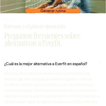
OBJETIVO
Hipertrofia
LIMITACIONES
Sin impacto rodilla
Generar rutina
PASO 03
Entrenan, y el plan se ajusta solo.
Preguntas frecuentes sobre
alternativas a Everfit.
¿Cuál es la mejor alternativa a Everfit en español?
Kaizer. Su IA re-programa peso y reps automáticamente
después de cada sesión que el alumno registra — la IA de
Everfit, en cambio, solo convierte tus notas de texto en una
rutina formateada. Y además el producto entero funciona en
español (no solo la app del alumno como en Everfit, cuyo panel
del entrenador sigue en inglés), con precio en USD y cobro en