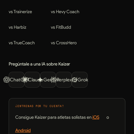
vs Trainerize
vs Hevy Coach
vs Harbiz
vs FitBudd
vs TrueCoach
vs CrossHero
Pregúntale a una IA sobre Kaizer
ChatGPT
Claude
Gemini
Perplexity
Grok
¿ENTRENAS POR TU CUENTA?
Consigue Kaizer para atletas solistas en
iOS
o
Android