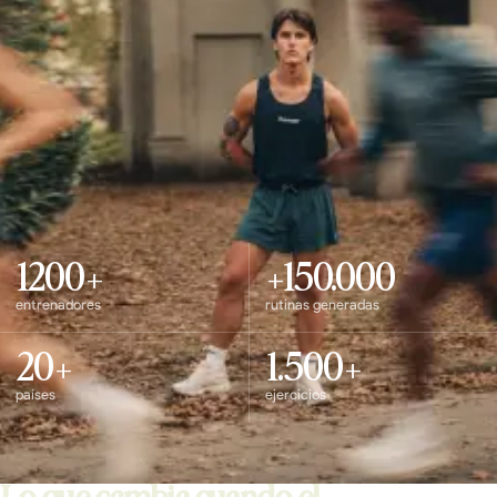
1200+
+150.000
entrenadores
rutinas generadas
20+
1.500+
países
ejercicios