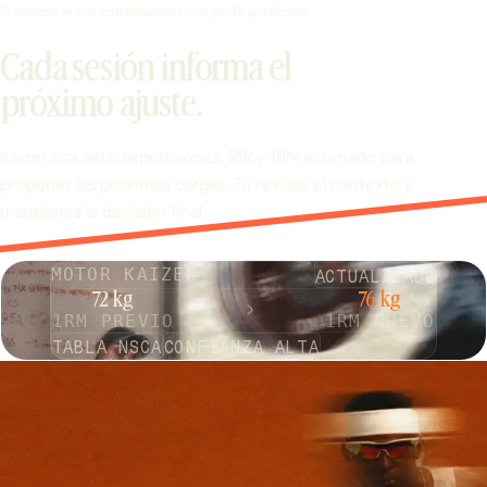
Promedio entre entrenadores con perfil publicado.
Cada sesión informa el
próximo ajuste.
Kaizer usa sets, repeticiones, RIR y 1RM estimado para
proponer las próximas cargas. Tú revisas el contexto y
mantienes la decisión final.
ACTUALIZADO
MOTOR KAIZER
72 kg
76 kg
1RM PREVIO
1RM NUEVO
TABLA NSCA
CONFIANZA ALTA