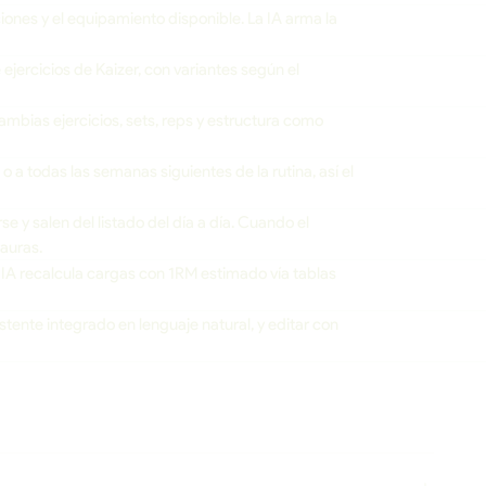
ciones y el equipamiento disponible. La IA arma la
ejercicios de Kaizer, con variantes según el
mbias ejercicios, sets, reps y estructura como
 a todas las semanas siguientes de la rutina, así el
rse y salen del listado del día a día. Cuando el
auras.
 IA recalcula cargas con 1RM estimado vía tablas
stente integrado en lenguaje natural, y editar con