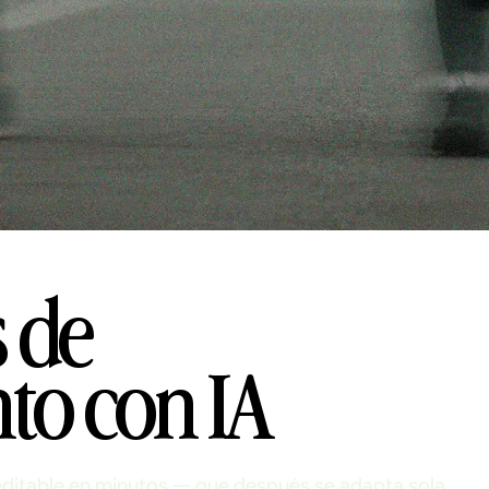
s de
to con IA
editable en minutos — que después se adapta sola,