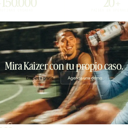
+150.000
20+
RUTINAS CREADAS
PAÍSES EN OPERAC
Mira Kaizer con tu propio caso.
Empieza gratis
Agenda una demo