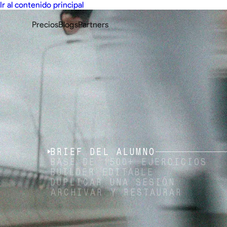
Ir al contenido principal
Precios
Blogs
Partners
BRIEF DEL ALUMNO
BASE DE 1500+ EJERCICIOS
BUILDER EDITABLE
DUPLICAR UNA SESIÓN
ARCHIVAR Y RESTAURAR