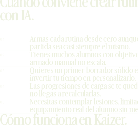
Cuándo conviene crear ruti
con IA.
Armas cada rutina desde cero aunque
01
partida sea casi siempre el mismo.
Tienes muchos alumnos con objetivo
02
armado manual no escala.
Quieres un primer borrador sólido e
03
invertir tu tiempo en personalizarlo.
Las progresiones de carga se te que
04
no llegas a recalcularlas.
Necesitas contemplar lesiones, limita
05
equipamiento real del alumno sin me
Cómo funciona en Kaizer.